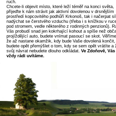
ruch.
Chcete-li objevit místo, které leží téměř na konci světa,
přijeďte k nám strávit jak aktivní dovolenou v drsnějším
prostředí kopcovitého podhůří Krkonoš, tak i načerpat sí
nadýchat se čerstvého vzduchu (třeba i s knížkou v ruc
pod stromem, vedle některého z rodinných penzionů). R
Vás probudí snad jen kokrhající kohout a spíše než obč
projíždějící auto, budete vnímat pasoucí se skot. Věříme
že až nastane okamžik, kdy bude Vaše dovolená končit,
budete opět přemýšlet o tom, kdy se sem opět vrátíte a 
svůj návrat nebudete dlouho odkládat.
Ve Zdoňově, Vás
vždy rádi uvítáme.