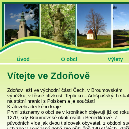
Úvod
O obci
Výlety
Vítejte ve Zdoňově
Zdoňov leží ve východní části Čech, v Broumovském
výběžku, v těsné blízkosti Teplicko – Adršpašských skal
na státní hranici s Polskem a je součástí
Královehradeckého kraje.
První záznamy o obci se v kronikách objevují již od rok
1270, kdy Broumovské okolí osídlili Benediktové. Z
původních více jak dvou tisícovek obyvatel, z období su
jich zde v současné době žije přibližně 130 stálých, kteř