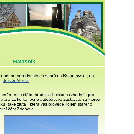
Halasník
em obětem národnostních sporů na Broumovsku, na
te
dozvědět zde.
 směrem ke státní hranici s Polskem (vhodné i pro
né trase až ke konečné autobusové zastávce, za kterou
ku (také žlutá), která vás provede kolem starého
horní část Zdoňova