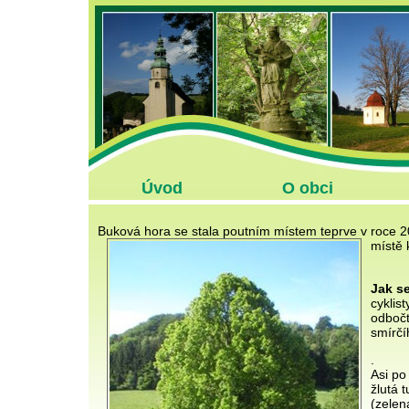
Úvod
O obci
Buková hora se stala poutním místem teprve v roce 2
místě 
Jak s
cyklis
odbočt
smírčí
.
Asi po
žlutá 
(zelen