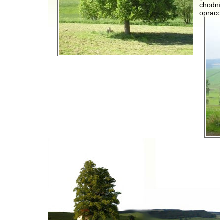
chodní
opraco