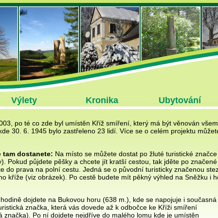
Výlety
Kronika
Ubytování
003, po té co zde byl umístěn Kříž smíření, který má být věnován vš
kde 30. 6. 1945 bylo zastřeleno 23 lidí. Více se o celém projektu může
e tam dostanete:
Na místo se můžete dostat po žluté turistické značce
ty). Pokud půjdete pěšky a chcete jít kratší cestou, tak jděte po znače
e do prava na polní cestu. Jedná se o původní turisticky značenou stez
ho kříže (viz obrázek). Po cestě budete mít pěkný výhled na Sněžku i 
 hodině dojdete na Bukovou horu (638 m.), kde se napojuje i současná
turistická značka, která vás dovede až k odbočce ke Kříži smíření
á značka). Po ní dojdete nejdříve do malého lomu kde je umístěn