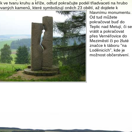
k ve tvaru kruhu a kříže, odtud pokračujte podél třiadvaceti na hrubo
vaných kamenů, které symbolizují oněch 23 obětí, až dojdete k
hlavnímu monumentu.
Od tud můžete
pokračovat buď do
Teplic nad Metují, či se
vrátit a pokračovat
přes Vernéřovice do
Meziměstí či po žluté
značce k táboru "na
Loděnicích", kde je
možnost občerstvení.